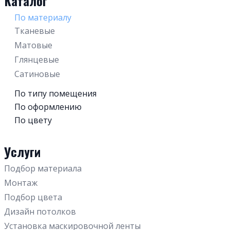
Каталог
По материалу
Тканевые
Матовые
Глянцевые
Сатиновые
По типу помещения
В спальню
По оформлению
С трековыми светильниками
По цвету
На балкон / на лоджию
Белые
Со световыми линиями
Для коттеджа
Услуги
Красные
С фотопечатью
В санузел (туалет)
Зеленые
Светопрозрачные
В коридор
Подбор материала
Черные
С подсветкой
В зал
Монтаж
Розовые
Бесшовные
Для дачи
Подбор цвета
Бежевые
Фактурные с тиснением и узором
В комнату
Дизайн потолков
Синие
Многоуровневые
В ванную
Установка маскировочной ленты