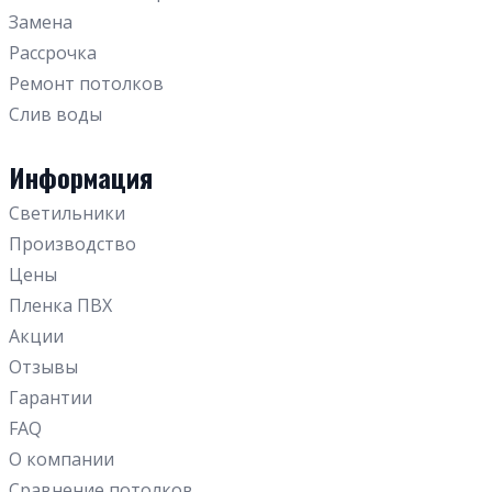
Голубые
С рисунком
Для офиса
Замена
Кривые линии
В гостиную
Рассрочка
Звездное небо
В прихожую
Ремонт потолков
3D
Для бассейна
Слив воды
Зеркальные
В детскую
Двухуровневые
На кухню
Информация
Одноуровневые
Светильники
Парящие
Производство
Цены
Пленка ПВХ
Акции
Отзывы
Гарантии
FAQ
О компании
Сравнение потолков