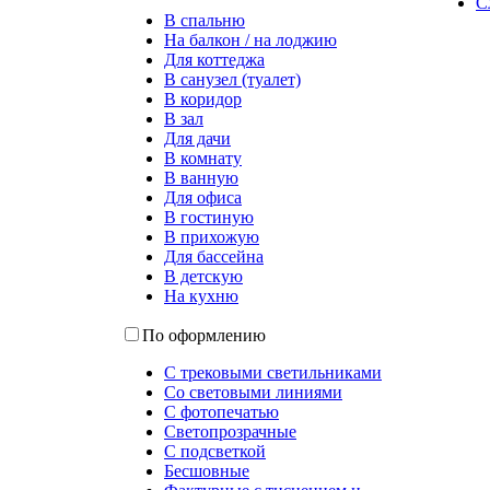
С
В спальню
На балкон / на лоджию
Для коттеджа
В санузел (туалет)
В коридор
В зал
Для дачи
В комнату
В ванную
Для офиса
В гостиную
В прихожую
Для бассейна
В детскую
На кухню
По оформлению
С трековыми светильниками
Со световыми линиями
С фотопечатью
Светопрозрачные
С подсветкой
Бесшовные