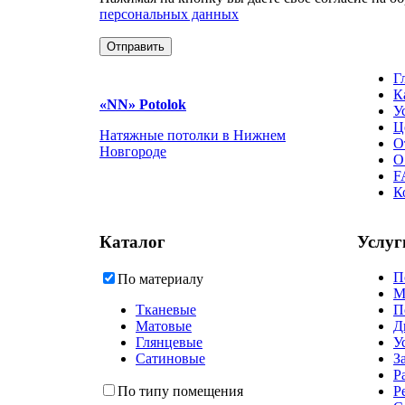
персональных данных
Отправить
Г
К
«NN»
Potolok
У
Ц
Натяжные потолки в Нижнем
О
Новгороде
О
F
К
Каталог
Услуг
П
По материалу
М
Тканевые
П
Матовые
Д
Глянцевые
У
Сатиновые
З
Р
По типу помещения
Р