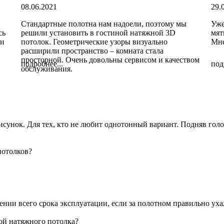
08.06.2021
29.
Стандартные полотна нам надоели, поэтому мы
Уже
сь
решили установить в гостиной натяжной 3D
мят
 и
потолок. Геометрические узоры визуально
Мне
расширили пространство – комната стала
просторной. Очень довольны сервисом и качеством
подробнее...
под
обслуживания.
сунок. Для тех, кто не любит однотонный вариант. Подняв голо
потолков?
жении всего срока эксплуатации, если за полотном правильно ух
ой натяжного потолка?