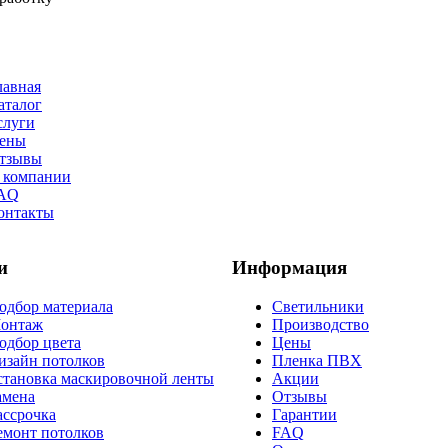
лавная
аталог
слуги
ены
тзывы
 компании
AQ
онтакты
и
Информация
одбор материала
Светильники
онтаж
Производство
одбор цвета
Цены
изайн потолков
Пленка ПВХ
становка маскировочной ленты
Акции
амена
Отзывы
ассрочка
Гарантии
емонт потолков
FAQ