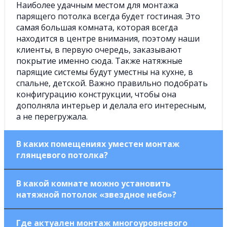
Наиболее удачным местом для монтажа
парящего потолка всегда будет гостиная. Это
самая большая комната, которая всегда
находится в центре внимания, поэтому наши
клиенты, в первую очередь, заказывают
покрытие именно сюда. Также натяжные
парящие системы будут уместны на кухне, в
спальне, детской. Важно правильно подобрать
конфигурацию конструкции, чтобы она
дополняла интерьер и делала его интересным,
а не перегружала.
В каких помещениях уместен монтаж
глянцевого потолка?
Полотна с зеркальной поверхностью – одни из
В какой комнате можно установить
наиболее универсальных. Они подходят как для
натяжной потолок «звездное небо»?
маленьких комнат, зрительно их увеличивая,
так и больших. Натяжные глянцевые системы
Монтаж полотна с «небом» можно выполнить в
подходят для кухни – они легко очищаются от
Где актуален монтаж многоуровневого
любом помещении, если рассматривать